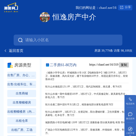
分享
我们的网址是：chaof.net/16
恒逸房产中介
返回首页
房源 39,779条 访客 98,109次
房源类型
二手房61-80万内
https://chaof.net/16/319
复制
（城南小学学位房）环城南路小车小区【电梯加装中】5楼133平方，3房2厅2
出售厂房、办公、厝地、土地
卫，装修清雅，风向采光好，楼下有杂物间10平方，有固定露天停车位，有契
售69.8万
出售/出租车位、车库、杂物间
恒大山水城低层125.1平，3房2厅2卫，现代定制精装，南北通，售79.8万
出售商铺
恒大山水城一期中高楼层105平，3房2厅1卫，中式装修定制，家具家电齐全，
拎包入住，售75万
出售整幢楼房
电话咨询
恒大名都二期中层81平方2房1卫，精装修包部分家私电器售78万
出租整幢楼房（内含一落可做民宿、茶舍）
恒大山水城93平，3房2厅1卫，全屋定制，阳台通铺封窗，卫生间重整，包家
具家电，红本在手，售72万
微信咨询
出租仓库
城新西路小车区电梯5楼 120平 3房2厅2卫 清雅装修 部分家具家电 有契 售66万
出租厂房、工场
广场边小车区电梯高层122平方，3房2厅，装修清雅，外墙贴砖，有契，售80
万。
小程序看