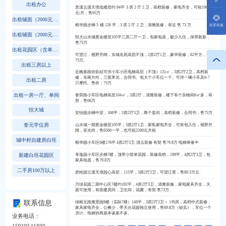
房
出租办公
意溪云溪天境低楼层约 94平 3 房 2 厅 2 卫，高档装修，家电齐全，可租1900
元/月，售65万
出租铺面（2000元以上）
榕华园步梯 5 楼 126 平，3 房 2 厅 2 卫，清雅装修，有证 售 73 万
联系客服
出租铺面（2000元以下）
恒大山水城黄金楼层105平三房二厅一卫，包家电器，极少入住，保养新新，
售75万
出租花园区（含单间、一房、二房、三房以上）
可望江，视野开阔，东城名苑高层不顶，2房2厅1卫，豪华装修，82平方，售
75万。
出租三房以上
近枫春路轻轨站可停小车小区电梯高层（不顶）131㎡，3房2厅2卫，高档装
修，东南方向，三面釆光，合同书、包大个小车位一个、可停一辆小车及6-7
出租二房
只摩托、售价：75万
出租一房一厅、单间
春荣路小车区电梯高层104㎡，3房2厅，清雅装修，楼下有个杂物间6㎡多，有
契，售66万
恒大城
安怡园步梯中层，168平，3房2厅3卫，两个套间，高档装修，合同书，售75万
奎元学位房
山水城一期黄金楼层105平，3房2厅1卫，家私家电齐全，可拎包入住，视野开
阔，采光尚，售6500一平，也可租2200元月租
城中村自建房白坯
榕华园小车区6楼176平 4房2厅3卫 清点装修 有契 售79.8万 电梯筹备中
新建白坯花园区
享逸园小车区步梯7楼，顶带小简单花园，装修高档，199平，4房2厅3卫，包
家具电器，售79.8万
二手房100万以上
碧桂园云溪天境园心高层，115平，3房2厅2卫，可望江景，售80.5万元
万绿花园二期中心区7楼约192平，4房2厅3卫，清雅装修，家电家具齐全，天
二手房81-100万内
面可使用，有搭建房间，卫生间，花圃，有契 售73万.
二手房61-80万内
联系信息
绿榕北路雍景园8楼（实际7楼）148平，3房2厅2卫 + 1书房，高档中式装修，
家具家电齐全，公摊少，带天台花园独立使用，售69.8万（较实），车位一个
另计。电梯协商基本谈差不多。
二手房41-60万内
业务电话：